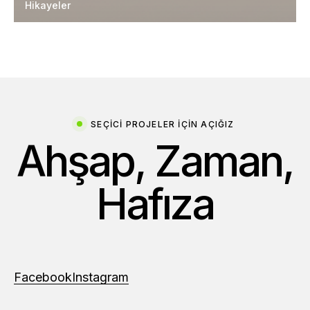
Hikayeler
SEÇICI PROJELER IÇIN AÇIĞIZ
A
h
ş
a
p
,
Z
a
m
a
n
,
H
a
f
ı
z
a
Facebook
Instagram