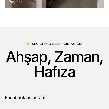
Projeler
SEÇICI PROJELER IÇIN AÇIĞIZ
A
h
ş
a
p
,
Z
a
m
a
n
,
H
a
f
ı
z
a
Facebook
Instagram