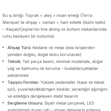
Bu iş birliği: Toprak + ateş + insan emeği (Terra
Marique) ile ahşap + zaman + ham estetik (bizim katkı)
– Alaçatı/Çeşme’nin fine dining ve bohem mekanlarında
ruhu besleyen bir bütünlük.
Ahşap Türü:
Kestane ve meşe (eski kirişlerden
yeniden doğdu, doğal doku korunarak)
Teknik:
Tek parça kesim, minimal müdahale, doğal
yağ ve balmumu ile koruma – budaklar/çatlaklar
saklanmadı
Taşıyıcı Formlar:
Yüksek pedestaller (kase ve tabak
için), yuvarlak/dikdörtgen bloklar; seramiğin ağırlığını
ve estetiğini dengeleyen stabil tasarım
Sergileme Unsuru:
Siyah metal çerçeveli, LED
aydınlatmalı duvar rafı – ahşap detaylarla entegre,