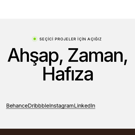
SEÇICI PROJELER IÇIN AÇIĞIZ
A
h
ş
a
p
,
Z
a
m
a
n
,
H
a
f
ı
z
a
Behance
Dribbble
Instagram
LinkedIn