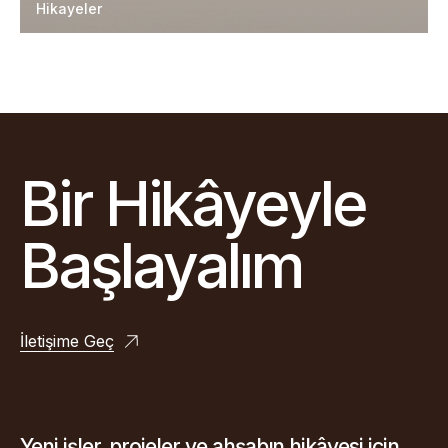
Hikayeler
Bir Hikâyeyle
Başlayalım
İletişime Geç
Yeni işler, projeler ve ahşabın hikâyesi için.