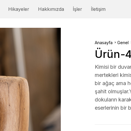
Hikayeler
Hakkımızda
İşler
İletişim
Anasayfa
Genel
Ürün-
Kimisi bir duvar
mertekleri kimi
bir ağaç ama he
şahit olmuşlar.
dokuların karakt
eserlerinin bir b